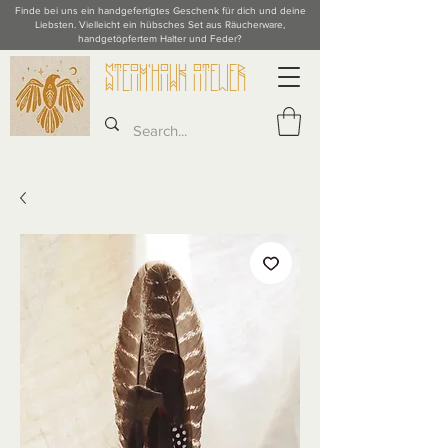
Finde bei uns ein handgefertigtes Geschenk für dich und deine
Liebsten. Vielleicht ein hübsches Set aus Räucherware,
handgetöpfertem Halter und Feder?
STeAM'hAWK ATeLieR