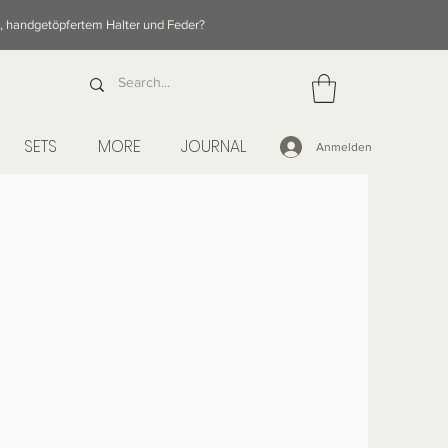
e, handgetöpfertem Halter und Feder?
SETS
MORE
JOURNAL
Anmelden