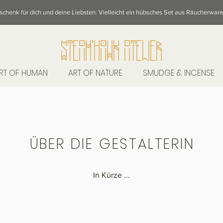
eschenk für dich und deine Liebsten. Vielleicht ein hübsches Set aus Räucherwar
STeAM'hAWK ATeLieR
RT OF HUMAN
ART OF NATURE
SMUDGE & INCENSE
ÜBER DIE GESTALTERIN
In Kürze ...