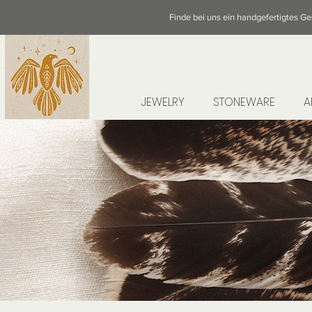
Finde bei uns ein handgefertigtes G
JEWELRY
STONEWARE
A