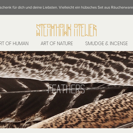
eschenk für dich und deine Liebsten. Vielleicht ein hübsches Set aus Räucherwar
STeAM'hAWK ATeLieR
RT OF HUMAN
ART OF NATURE
SMUDGE & INCENSE
FEATHERS