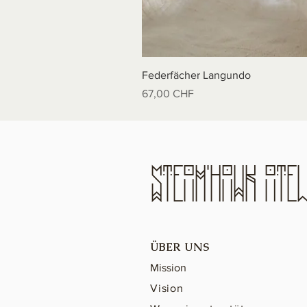
Federfächer Langundo
Preis
67,00 CHF
STeAM'hAWK ATeL
ÜBER UNS
Mission
Vision