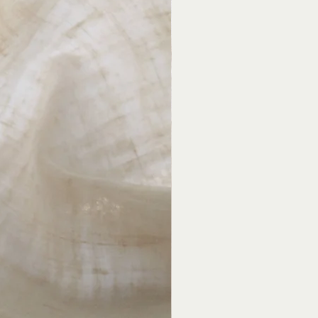
Mondstein bei mangelndem
 dass Träume überhaupt entstehen.
an mit ihm besser Gefühle zulassen
len Menschen geschätzt, nicht nur
Er trägt dazu bei, den
ruationsbeschwerden. Besonders
tende Kraft des Mondsteines. Dabei
 Schwangerschaft verläuft besser,
. Außerdem schenkt
estärkt. Insgesamt wirkt der
dsteins bzw. die Wahrnehmung
e Kalium unterstützt vor allem die