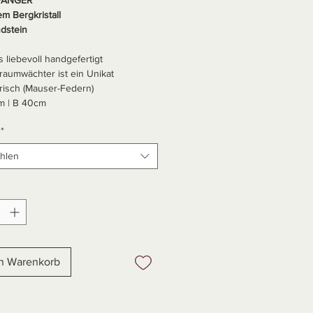
em Bergkristall
dstein
s liebevoll handgefertigt
Traumwächter ist ein Unikat
risch (Mauser-Federn)
m | B 40cm
*
hlen
en Warenkorb