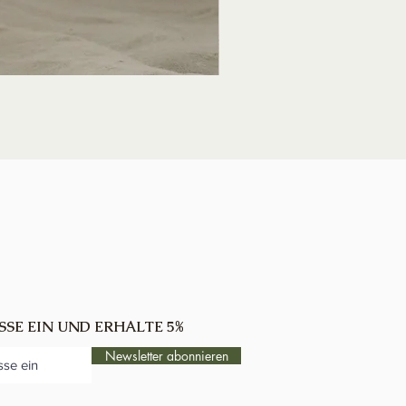
Karte Elch
Preis
5,00 CHF
SSE EIN UND ERHALTE 5%
Newsletter abonnieren