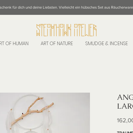
eschenk für dich und deine Liebsten. Vielleicht ein hübsches Set aus Räucherwar
STeAM'hAWK ATeLieR
RT OF HUMAN
ART OF NATURE
SMUDGE & INCENSE
ANG
LAR
162,0
TRAUM