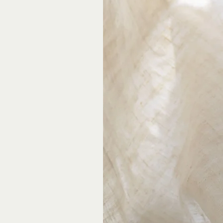
Die Wirkung reicht von der Mondsüc
Selbstvertrauen und starken Stimm
Einerseits ist er ein guter Beglei
und auch einmal weinen. Seine har
von Frauen.
Körperliche Ebene
Der „Stein der Frauen“ hat eine b
Hormonhaushalt zu regulieren. Dadu
seine positive Wirkung auf die Fru
beeinflusst er die Schwangerschaft
die Milchproduktion wird reguliert
der Edelstein Frauen Heiterkeit, L
Mondstein positiv auf das gesamt
seiner Heilkraft wird durch den Kal
Fähigkeit, sich auf universelle rh