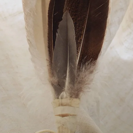
htigkeit bis zur Stärkung von Intuition und Gefühlen. So hilft der 
ungsschwankungen. Er trägt auch zur Traumerinnerung bei und hilft,
ter für Personen, die nahe am Wasser gebaut sind, andererseits kann m
monisierende und ausgleichende Wirkung auf die Psyche wird von vie
esonders ausgeprägte Wirkung auf die weiblichen Geschlechtsorgane. 
rch wird die Fruchtbarkeit gefördert. Zusätzlich hilft er bei Menst
chtbarkeit und Schwangerschaft ist schon seit langer Zeit eine bedeu
 selbst ebenso positiv wie die Zeit danach. Die Rückbildung nach der
 und auch später in den Wechseljahren ist er ein begehrter Begleiter
ebenskraft und Ausgeglichenheit. Ihre jugendliche Ausstrahlung wird b
e Drüsensystem und regt den Stoffwechsel an. Die Wirkung des Mon
iumgehalt und das Gerüstsilikat verstärkt. Das im Mondstein enthalten
ythmische Gesetze einstimmen zu können.