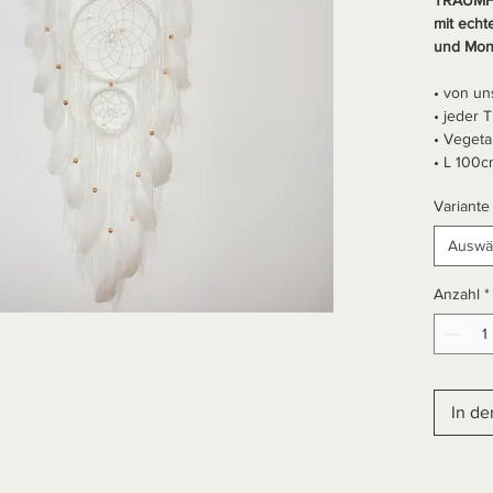
mit echt
und Mon
• von un
• jeder 
• Vegeta
• L 100c
Variante
Auswä
Anzahl
*
In d