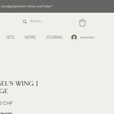
e, handgetöpfertem Halter und Feder?
SETS
MORE
JOURNAL
Anmelden
EL'S WING |
GE
Preis
0 CHF
FÄNGER