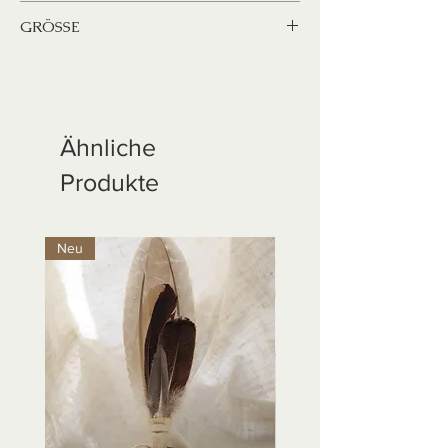
Steingut
GRÖSSE
Durchmesser
10 cm / 11 cm (+-)
Höhe
Ähnliche
2 cm (+-)
Produkte
Neu