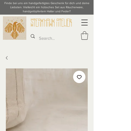
Finde bei uns ein handgefertigtes Geschenk für dich und deine
Liebsten. Vielleicht ein hübsches Set aus Räucherware,
handgetöpfertem Halter und Feder?
STeAM'hAWK ATeLieR