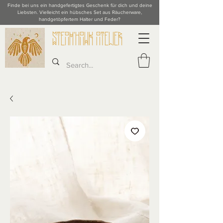
Finde bei uns ein handgefertigtes Geschenk für dich und deine
Liebsten. Vielleicht ein hübsches Set aus Räucherware,
handgetöpfertem Halter und Feder?
STeAM'hAWK ATeLieR