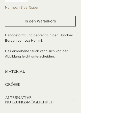
Nur noch 3 verfügbar
In den Warenkorb
Handgeformt und gebrannt in den Bündner
Bergen von Lea Hemmi.
Das erworbene Stück kann sich von der
Abbildung leicht unterscheiden.
MATERIAL
Steingut
GRÖSSE
Durchmesser
ALTERNATIVE
11 cm (+-)
NUTZUNGSMÖGLICHKEIT
Höhe
Unsere Smudge Schale macht sich